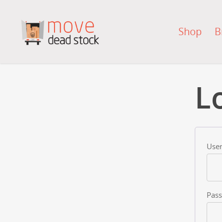
Shop
B
L
User
Pas